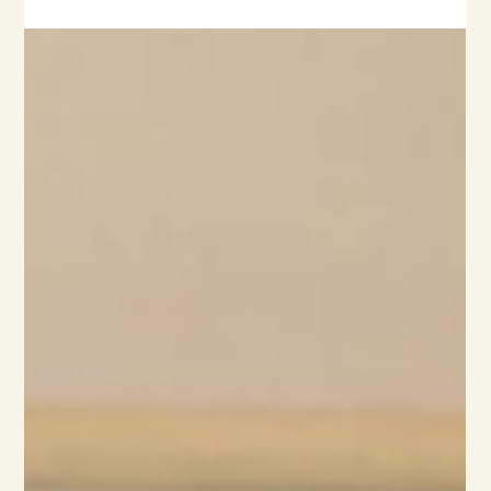
評価され、地震時の安全性に不安がある状態でした。そこで弊
社は熊本市の耐震改修補助制度を活用し、壁10箇所の補強を実
施。改修後の評点は1.022に改善し、安心して暮らせる住まいへ
と性能を高めています。 併せて内装では、長年お考えだった水
廻りの位置変更を実現。キッチン近くの洋室を活用して浴室と
洗面脱衣室を移設し、暖かくお手入れのしやすいユニットバス
やカウンター付き洗面台を設置しました。元々の浴室・洗面脱
衣室は書斎兼収納に変更し、トイレはゆとりある幅と温かみあ
る仕上げに。リビング床張替えやキッチン造作収納も行い、暮
らしやすさを向上させています。 台風対策として雨戸付きサッ
シも別途施工し、防災面の安心感も高めた事例です。