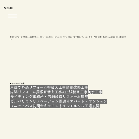
MENU
弊社フジプルーフで手掛けた施工事例と、リフォームに役立つトピックスをカテゴリ別に一覧で掲載しています。外装・内装・耐震・防水などの情報をぜひご覧くださ
い。
● キーワード検索
戸建て
外装リフォーム
塗替え工事
耐震改修工事
内装リフォーム
屋根葺替え工事
ALC
張替え工事
防水工事
サイディング
事務所・店舗
設備リフォーム
病院
ガルバリウム
リノベーション
雨漏り
アパート・マンション
ユニットバス
洗面台
キッチン
トイレ
モルタル
工場
玄関