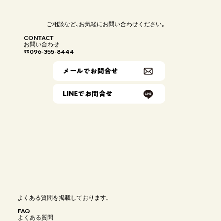
わりました。 また、洗面台はバリアフリー対応の上下昇降式ボ
ウルを採用し、使う人の体格や動作に合わせて無理なく使える
仕様に。水廻りとあわせて建具も見直し、開き戸から引き戸へ
変更することで、日常の動作がよりスムーズになる住まいとな
りました。
ご相談など､お気軽にお問い合わせください｡
CONTACT
お問い合わせ
096-355-8444
☎
メールでお問合せ
LINEでお問合せ