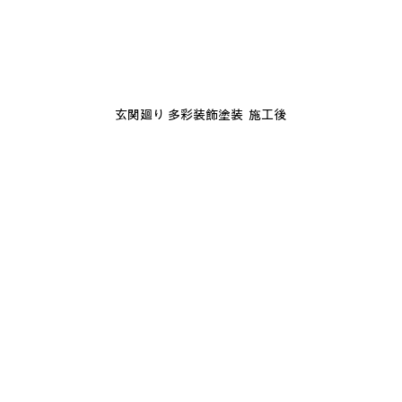
玄関廻り 多彩装飾塗装  施工後