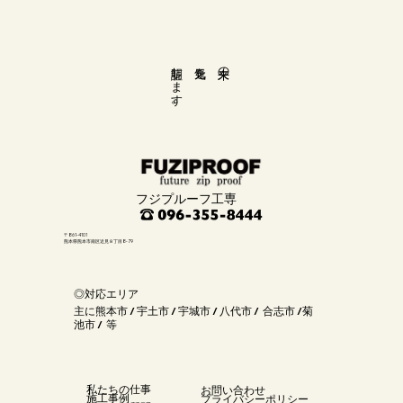
​証明します。
元気を
未来の
フジプルーフ工専
〒861-4101
熊本県熊本市南区近見８丁目8-79
◎対応エリア
主に熊本市 / 宇土市 / 宇城市 / 八代市 / 合志市 /菊
池市 / 等
私たちの仕事
お問い合わせ
施工事例
プライバシーポリシー