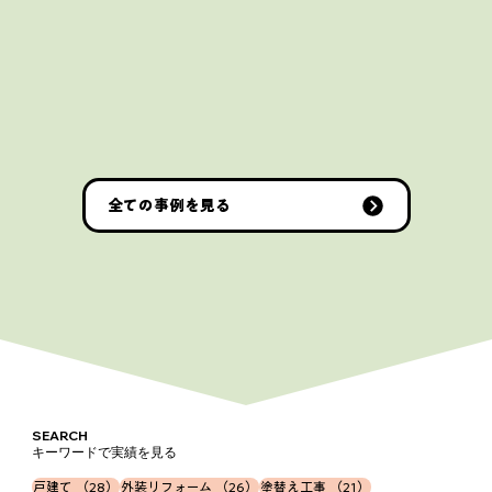
全ての事例を見る
SEARCH
キーワードで実績を見る
28件の記事
26件の記事
21件の記事
戸建て
（28）
外装リフォーム
（26）
塗替え工事
（21）