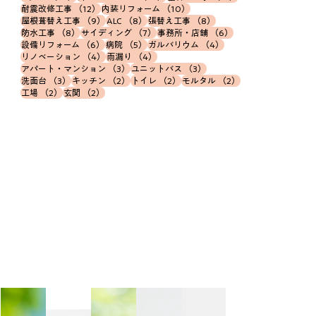
12件の記事
10件の記事
耐震改修工事
（12）
内装リフォーム
（10）
9件の記事
8件の記事
8件の記事
屋根葺替え工事
（9）
ALC
（8）
張替え工事
（8）
8件の記事
7件の記事
6件の記事
防水工事
（8）
サイディング
（7）
事務所・店舗
（6）
6件の記事
5件の記事
4件の記事
設備リフォーム
（6）
病院
（5）
ガルバリウム
（4）
4件の記事
4件の記事
リノベーション
（4）
雨漏り
（4）
3件の記事
3件の記事
アパート・マンション
（3）
ユニットバス
（3）
3件の記事
2件の記事
2件の記事
2件の記事
洗面台
（3）
キッチン
（2）
トイレ
（2）
モルタル
（2）
2件の記事
2件の記事
工場
（2）
玄関
（2）